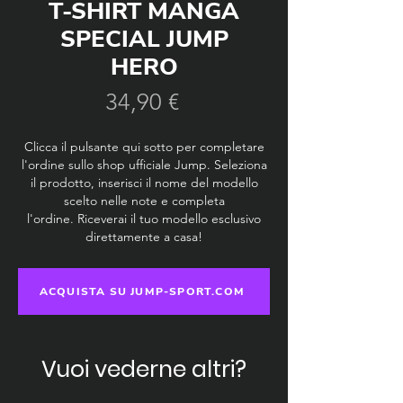
T-SHIRT MANGA
SPECIAL JUMP
HERO
Prezzo
34,90 €
Clicca il pulsante qui sotto per completare
l'ordine sullo shop ufficiale Jump. Seleziona
il prodotto, inserisci il nome del modello
scelto nelle note e completa
l'ordine.
Riceverai il tuo modello esclusivo
direttamente a casa!
ACQUISTA SU JUMP-SPORT.COM
Vuoi vederne altri?