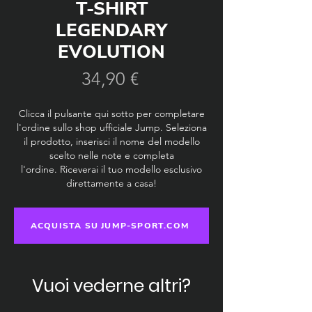
T-SHIRT
LEGENDARY
EVOLUTION
Prezzo
34,90 €
Clicca il pulsante qui sotto per completare
l'ordine sullo shop ufficiale Jump. Seleziona
il prodotto, inserisci il nome del modello
scelto nelle note e completa
l'ordine.
Riceverai il tuo modello esclusivo
direttamente a casa!
ACQUISTA SU JUMP-SPORT.COM
Vuoi vederne altri?