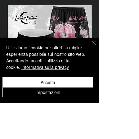
Utilizziamo i cookie per offrirti la miglior
esperienza possibile sul nostro sito web.
Accettando, accetti l'utilizzo di tali
cookie.
Informativa sulla privacy
Accetta
Impostazioni
PANTALONCINO SOUL REAPER -
PANTALONCINO UNI
THE 8TH CAPTAIN
Prezzo
29,90 €
Prezzo
29,90 €