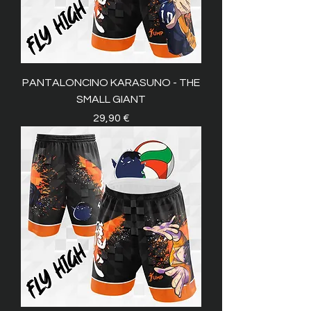
PANTALONCINO KARASUNO - THE
SMALL GIANT
Prezzo
29,90 €