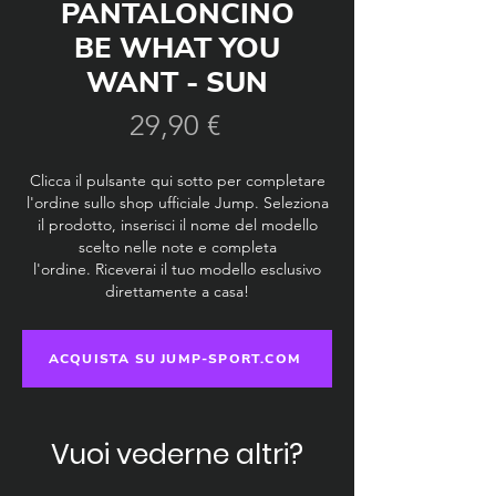
PANTALONCINO
BE WHAT YOU
WANT - SUN
Prezzo
29,90 €
Clicca il pulsante qui sotto per completare
l'ordine sullo shop ufficiale Jump. Seleziona
il prodotto, inserisci il nome del modello
scelto nelle note e completa
l'ordine.
Riceverai il tuo modello esclusivo
direttamente a casa!
ACQUISTA SU JUMP-SPORT.COM
Vuoi vederne altri?