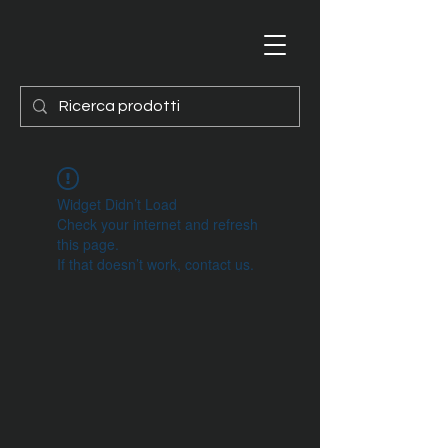
Widget Didn’t Load
Check your internet and refresh
this page.
If that doesn’t work, contact us.