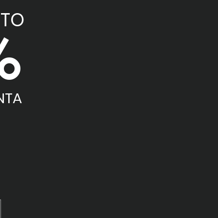
NTO
%
NTA